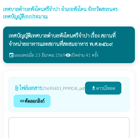
เทศบาลตำบลพังโคนศรีจำปา
อำเภอพังโคน จังหวัดสกลนคร
›
เทศบัญญัติงบประมาณ
เทศบัญญัติเทศบาลตำบลพังโคนศรีจำปา เรื่อง สถานที่
จำหน่ายอาหารและสถานที่สะสมอาหาร พ.ศ.๒๕๖๙
เผยแพร่เมื่อ 23 มีนาคม 2569
เปิดอ่าน 41 ครั้ง
event
visibility
ไฟล์เอกสาร
attach_file
ดาวน์โหลด
25690401_PPXYC4L.pdf
file_download
คัดลอกลิงก์
link