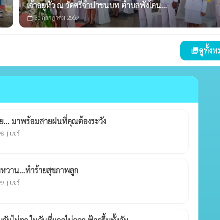
เจ้าอยู่หัว ณ วัดศรีจำปาชนบท ตำบลพังโคน...
31 กรกฎาคม 2569
calendar_today
ดูทั้ง
photo_library
ย... มาพร้อมสายฝนที่คุณต้องระวัง
8 |
แชร์
ty
มหวาน...ทำร้ายสุขภาพลูก
9 |
แชร์
ty