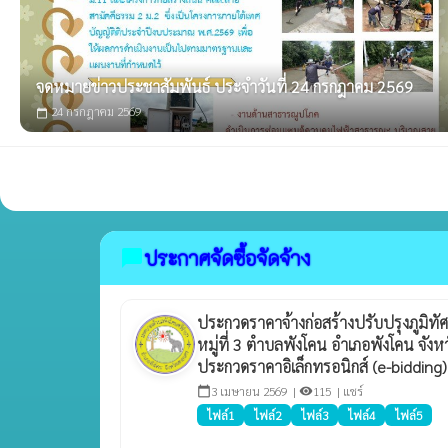
จดหมายข่าวประชาสัมพันธ์ ประจำวันที่ 24 กรกฎาคม 2569
24 กรกฎาคม 2569
calendar_today
ประกาศจัดซื้อจัดจ้าง
chat_bubble
ประกวดราคาจ้างก่อสร้างปรับปรุงภูมิทัศ
หมู่ที่ 3 ตำบลพังโคน อำเภอพังโคน จังห
ประกวดราคาอิเล็กทรอนิกส์ (e-bidding
3 เมษายน 2569 |
115 |
แชร์
calendar_today
visibility
ไฟล์1
ไฟล์2
ไฟล์3
ไฟล์4
ไฟล์5