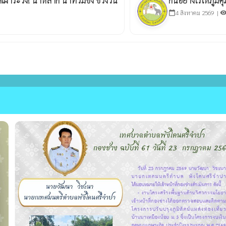
้าระวัง! น้ำหลาก น้ำท่วมขัง ช่วงวัน
กินอย่างไรให้ภูมิคุ
4 สิงหาคม 2569 |
calendar_today
visibili