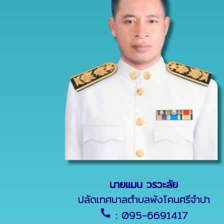
นายแมน วรวะลัย
ปลัดเทศบาลตำบลพังโคนศรีจำปา
call
: 095-6691417