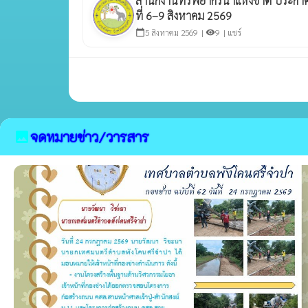
สำนักงานทรัพยากรน้ำแห่งชาติ ประกาศเฝ
ที่ 6–9 สิงหาคม 2569
5 สิงหาคม 2569 |
9 |
แชร์
calendar_today
visibility
จดหมายข่าว/วารสาร
image