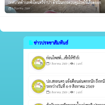
เทศบาลตำบลพังโคนศรีจำปา ดำเนินการควบคุมโรคไข้เลือดออก
6 สิงหาคม 2569
calendar_today
ข่าวประชาสัมพันธ์
insert_drive_file
ก่อนโพสต์...เช็กให้ชัวร์!
7 สิงหาคม 2569 |
4 |
แชร์
calendar_today
visibility
ปภ.สกลนคร แจ้งเตือนฝนตกหนัก ถึงหนัก
ระหว่างวันที่ 6-9 สิงหาคม 2569
6 สิงหาคม 2569 |
7 |
แชร์
calendar_today
visibility