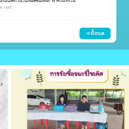
้มกันไม่ตก ในวันที่แดดไม่ออก ฟ้าครึ้มทั้งวัน
8 |
แชร์
ty
ทั้งหมด
list