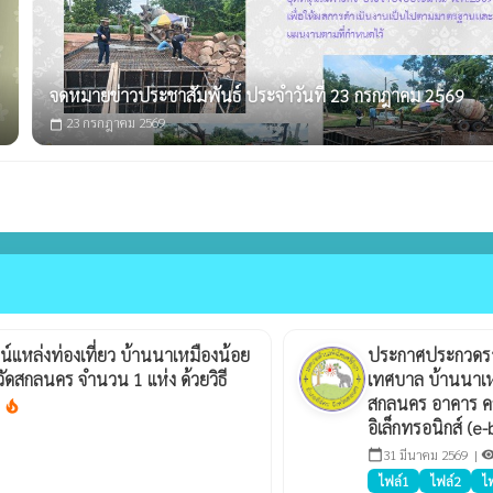
จดหมายข่าวประชาสัมพันธ์ ประจำวันที่ 23 กรกฎาคม 2569
23 กรกฎาคม 2569
calendar_today
น์แหล่งท่องเที่ยว บ้านนาเหมืองน้อย
ประกาศประกวดราค
วัดสกลนคร จำนวน 1 แห่ง ด้วยวิธี
เทศบาล บ้านนาเหม
)
สกลนคร อาคาร คส
local_fire_department
อิเล็กทรอนิกส์ (e
31 มีนาคม 2569 |
calendar_today
visibil
ไฟล์1
ไฟล์2
ไ