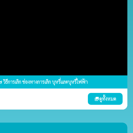
วิธีการเลิก ช่องทางการเลิก บุหรี่และบุหรี่ไฟฟ้า
ดูทั้งหมด
photo_library