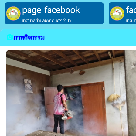
page facebook
fa
เทศบาลตำบลพังโคนศรีจำปา
เทศบ
ภาพกิจกรรม
camera_alt