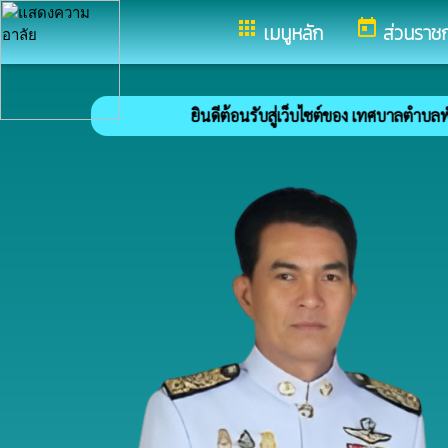
อำเภอพังโคน จังหวัดสกลนคร
apps
today
เมนูหลัก
ส่วนราช
ยินดีต้อนรับสู่เว็บไซต์ของ เทศบาลตำบลพังโคนศร