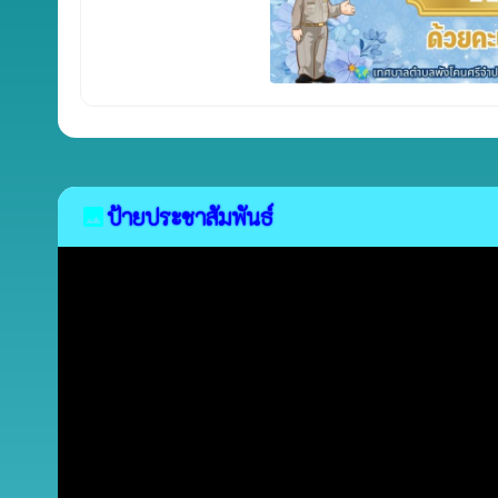
ป้ายประชาสัมพันธ์
image