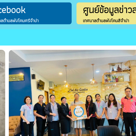
cebook
ศูนย์ข้อมูลข่าว
าลตำบลพังโคนศรีจำปา
เทศบาลตำบลพังโคนสีจำปา