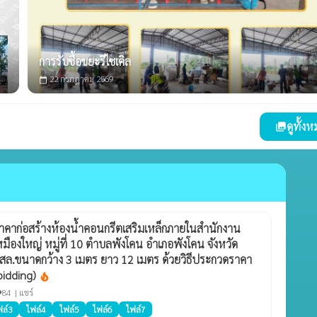
การรับซื้อขยะรีไซเคิล
22 กรกฎาคม 2569
calendar_today
ดูทั้ง
photo_library
าก่อสร้างห้องน้ำคอนกรีตเสริมเหล็กภายในสำนักงาน
ืองใหญ่ หมู่ที่ 10 ตำบลพังโคน อำเภอพังโคน จังหวัด
ล.ขนาดกว้าง 3 เมตร ยาว 12 เมตร ด้วยวิธีประกวดราคา
-bidding)
local_fire_department
84 |
แชร์
ity
ฟล์3
ไฟล์4
ไฟล์5
ไฟล์6
ไฟล์7