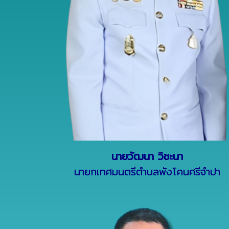
นายวัฒนา วิชะนา
นายกเทศมนตรีตำบลพังโคนศรีจำปา