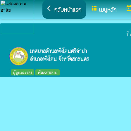
arrow_back_ios
apps
tod
กลับหน้าแรก
เมนูหลัก
ที
เทศบาลตำบลพังโคนศรีจำปา
อำเภอพังโคน จังหวัดสกลนคร
ผู้ดูแลระบบ
พัฒนาระบบ