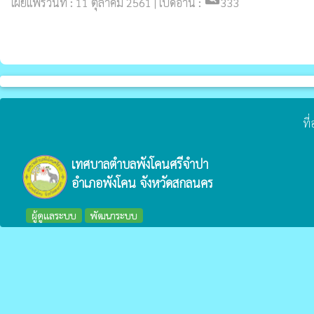
เผยแพร่วันที่ : 11 ตุลาคม 2561 | เปิดอ่าน :
333
ที
เทศบาลตำบลพังโคนศรีจำปา
อำเภอพังโคน จังหวัดสกลนคร
ผู้ดูแลระบบ
พัฒนาระบบ